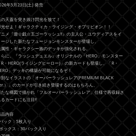
026年5月23日(土) 発売
光の天蓋を突き抜け閃光を放て！
輝光せよ！ギャラクティカ・ライジング・オブリビオン！！
アニメ『遊☆戯☆王ゴーラッシュ!!』の主人公・ユウディアスをイ
メージした新たなフュージョンモンスターが登場し、
光属性・ギャラクシー族のデッキが強化される。
さらに、『ラッシュデュエル』オリジナルの「HERO」モンスター
「R・HERO(ライジングヒーロー)」の新カードも登場し、「R・
HERO」デッキの構築が可能になるぞ！
特別なイラストの「オーバーラッシュレア(PREMIUM BLACK
Ver.）」のカードが引き続き登場するのはもちろん、
新たな構図で描かれ「フルオーバーラッシュレア」仕様で再収録さ
れるカードにも注目!!
商品内容
1パック：5枚入り
1ボックス：30パック入り
70種