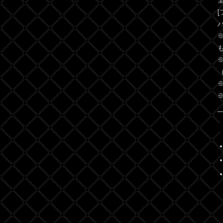
[
パ
（