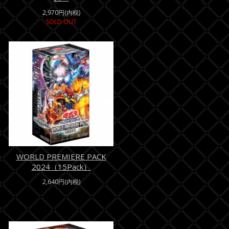
2,970円(内税)
SOLD OUT
WORLD PREMIERE PACK
2024（15Pack）
2,640円(内税)