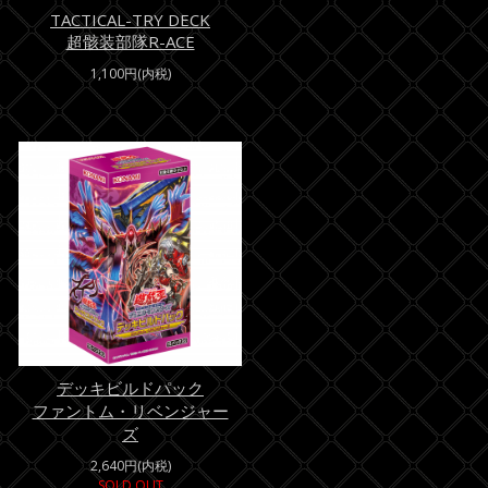
TACTICAL-TRY DECK
超骸装部隊R-ACE
1,100円(内税)
デッキビルドパック
ファントム・リベンジャー
ズ
2,640円(内税)
SOLD OUT