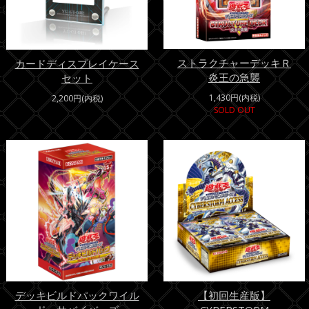
ストラクチャーデッキＲ
カードディスプレイケース
炎王の急襲
セット
1,430円(内税)
2,200円(内税)
SOLD OUT
デッキビルドパックワイル
【初回生産版】